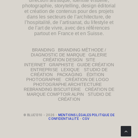
direction artistique, identité visuelle,
photographie, storytelling, design éditorial
et
création de contenus
pour des projets
dans les secteurs de l’architecture, de
l’hospitalité, de l’artisanat, du lifestyle et
de l’art de vivre, avec d
es références
partout en France et en Suisse.
BRANDING
BRANDING MÉTHODE /
DIAGNOSTIC DE MARQUE
GALERIE
CRÉATION DESIGN
SITE
INTERNET
GRAPHISTE
GUIDE CRÉATION
ENTREPRISE
LEXIQUE
STUDIO DE
CRÉATION
PACKAGING
ÉDITION
PHOTOGRAPHIE
CRÉATION DE LOGO
PHOTOGRAPHE ARCHITECTURE
REBRANDING BISCUITERIE
CRÉATION DE
MARQUE COMPTOIR ALPIN
STUDIO DE
CRÉATION
© BLUE1310 - 2026 -
MENTIONS LÉGALES POLITIQUE DE
CONFIDENTIALITÉ
-
CGV